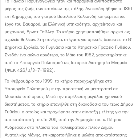
Το Παλαιό Παρθεναγωγείο ήταν και παραμένει αναπόσπαστο
μέρος της ζωής των κατοίκων της πόλης. Ανοικοδομήθηκε το 1891
επί Δημαρχίας του γιατρού Βασιλείου Καλκανδή και φέρεται ως
έργο του Βαυαρού, με Ελληνική υπηκοότητα, αρχιτέκτονα και
μηχανικού, Ερνστ Τσίλλερ. Το κτήριο χρησιμοποιήθηκε αρχικά ως
σχολείο θηλέων. Στη συνέχεια, στέγασε για αρκετές δεκαετίες το Β΄
Δημοτικό Σχολείο, το Γυμνάσιο και το Κτηματικό Γραφείο Γυθείου.
Σχεδόν ένα αιώνα αργότερα, το Μάιο του 1982, χαρακτηρίστηκε
από το Υπουργείο Πολιτισμού ως Ιστορικό Διατηρητέο Μνημείο
(ΦΕΚ 426/Β/3-7-1992).
Το Φεβρουάριο του 1999, το κτήριο παραχωρήθηκε στο
Υπουργείο Πολιτισμού με την προοπτική να μετατραπεί σε
Μουσείο υπό όρους. Μετά την παρέλευση μεγάλου χρονικού
διαστήματος, το κτήριο επανήλθε στη δικαιοδοσία του τέως Δήμου
Γυθείου, ο οποίος και προχώρησε στην σύνταξη μελέτης για την
αποκατάστασή του.Το 2011, υπό την Δημαρχία του κ. Πέτρου
Ανδρεάκου στο πλαίσιο του Καλλικρατικού πλέον Δήμου
Ανατολικής Μάνης, επικαιροποιήθηκε η μελέτη αποκατάστασης