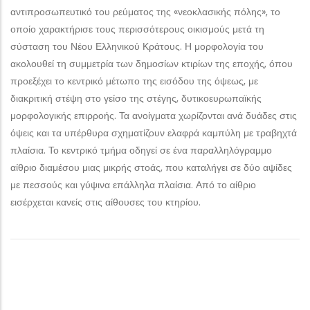
αντιπροσωπευτικό του ρεύματος της «νεοκλασικής πόλης», το
οποίο χαρακτήρισε τους περισσότερους οικισμούς μετά τη
σύσταση του Νέου Ελληνικού Κράτους. Η μορφολογία του
ακολουθεί τη συμμετρία των δημοσίων κτιρίων της εποχής, όπου
προεξέχει το κεντρικό μέτωπο της εισόδου της όψεως, με
διακριτική στέψη στο γείσο της στέγης, δυτικοευρωπαϊκής
μορφολογικής επιρροής. Τα ανοίγματα χωρίζονται ανά δυάδες στις
όψεις και τα υπέρθυρα σχηματίζουν ελαφρά καμπύλη με τραβηχτά
πλαίσια. Το κεντρικό τμήμα οδηγεί σε ένα παραλληλόγραμμο
αίθριο διαμέσου μιας μικρής στοάς, που καταλήγει σε δύο αψίδες
με πεσσούς και γύψινα επάλληλα πλαίσια. Από το αίθριο
εισέρχεται κανείς στις αίθουσες του κτηρίου.