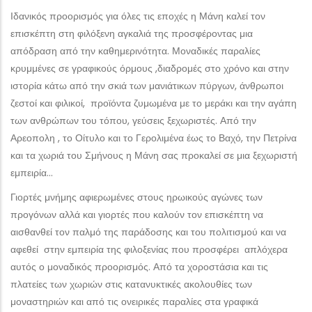
Ιδανικός προορισμός για όλες τις εποχές η Μάνη καλεί τον
επισκέπτη στη φιλόξενη αγκαλιά της προσφέροντας μια
απόδραση από την καθημερινότητα. Μοναδικές παραλίες
κρυμμένες σε γραφικούς όρμους ,διαδρομές στο χρόνο και στην
ιστορία κάτω από την σκιά των μανιάτικων πύργων, άνθρωποι
ζεστοί και φιλικοί, προϊόντα ζυμωμένα με το μεράκι και την αγάπη
των ανθρώπων του τόπου, γεύσεις ξεχωριστές. Από την
Αρεοπολη , το Οίτυλο και το Γερολιμένα έως το Βαχό, την Πετρίνα
και τα χωριά του Σμήνους η Μάνη σας προκαλεί σε μια ξεχωριστή
εμπειρία…
Γιορτές μνήμης αφιερωμένες στους ηρωικούς αγώνες των
προγόνων αλλά και γιορτές που καλούν τον επισκέπτη να
αισθανθεί τον παλμό της παράδοσης και του πολιτισμού και να
αφεθεί στην εμπειρία της φιλοξενίας που προσφέρει απλόχερα
αυτός ο μοναδικός προορισμός. Από τα χοροστάσια και τις
πλατείες των χωριών στις κατανυκτικές ακολουθίες των
μοναστηριών και από τις ονειρικές παραλίες στα γραφικά