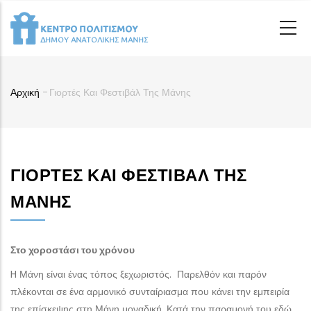
Παράκαμψη
προς
το
κυρίως
περιεχόμενο
Αρχική
-
Γιορτές Και Φεστιβάλ Της Μάνης
Breadcrumb
ΓΙΟΡΤΈΣ ΚΑΙ ΦΕΣΤΙΒΆΛ ΤΗΣ
ΜΆΝΗΣ
Στο χοροστάσι του χρόνου
H Μάνη είναι ένας τόπος ξεχωριστός. Παρελθόν και παρόν
πλέκονται σε ένα αρμονικό συνταίριασμα που κάνει την εμπειρία
της επίσκεψης στη Μάνη μοναδική. Κατά την παραμονή του εδώ,