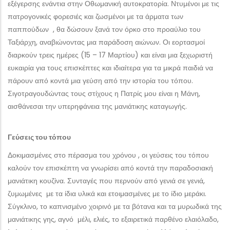
εξέγερσης ενάντια στην Οθωμανική αυτοκρατορία. Ντυμένοι με τις
πατρογονικές φορεσιές και ζωσμένοι με τα άρματα των
παππούδων , θα δώσουν ξανά τον όρκο στο προαύλιο του
Ταξιάρχη, αναβιώνοντας μια παράδοση αιώνων. Οι εορτασμοί
διαρκούν τρεις ημέρες (15 – 17 Μαρτίου) και είναι μια ξεχωριστή
ευκαιρία για τους επισκέπτες και ιδιαίτερα για τα μικρά παιδιά να
πάρουν από κοντά μια γεύση από την ιστορία του τόπου.
Σιγοτραγουδώντας τους στίχους η Πατρίς μου είναι η Μάνη,
αισθάνεσαι την υπερηφάνεια της μανιάτικης καταγωγής.
Γεύσεις του τόπου
Δοκιμασμένες στο πέρασμα του χρόνου , οι γεύσεις του τόπου
καλούν τον επισκέπτη να γνωρίσει από κοντά την παραδοσιακή
μανιάτικη κουζίνα. Συνταγές που περνούν από γενιά σε γενιά,
ζυμωμένες με τα ίδια υλικά και ετοιμασμένες με το ίδιο μεράκι.
Σύγκλινο, το καπνισμένο χοιρινό με τα βότανα και τα μυρωδικά της
μανιάτικης γης, αγνό μέλι, ελιές, το εξαιρετικά παρθένο ελαιόλαδο,