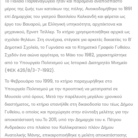
Το Παλαιό Παρθεναγωγείο ήταν και παραμένει αναπόσπαστο
μέρος της ζωής των κατοίκων της πόλης. Ανοικοδομήθηκε το 1891
επί Δημαρχίας του γιατρού Βασιλείου Καλκανδή και φέρεται ως
έργο του Βαυαρού, με Ελληνική υπηκοότητα, αρχιτέκτονα και
μηχανικού, Ερνστ Τσίλλερ. Το κτήριο χρησιμοποιήθηκε αρχικά ως
σχολείο θηλέων. Στη συνέχεια, στέγασε για αρκετές δεκαετίες το Β΄
Δημοτικό Σχολείο, το Γυμνάσιο και το Κτηματικό Γραφείο Γυθείου.
Σχεδόν ένα αιώνα αργότερα, το Μάιο του 1982, χαρακτηρίστηκε
από το Υπουργείο Πολιτισμού ως Ιστορικό Διατηρητέο Μνημείο
(ΦΕΚ 426/Β/3-7-1992).
Το Φεβρουάριο του 1999, το κτήριο παραχωρήθηκε στο
Υπουργείο Πολιτισμού με την προοπτική να μετατραπεί σε
Μουσείο υπό όρους. Μετά την παρέλευση μεγάλου χρονικού
διαστήματος, το κτήριο επανήλθε στη δικαιοδοσία του τέως Δήμου
Γυθείου, ο οποίος και προχώρησε στην σύνταξη μελέτης για την
αποκατάστασή του.Το 2011, υπό την Δημαρχία του κ. Πέτρου
Ανδρεάκου στο πλαίσιο του Καλλικρατικού πλέον Δήμου
Ανατολικής Μάνης, επικαιροποιήθηκε η μελέτη αποκατάστασης