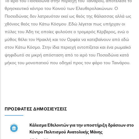
Το ιερό του Ποσειδώνα στην περιοχή του Ταινάρου, αποτέλεσε το
θρησκευτικό κέντρο του Κοινού των Ελευθερολακώνων. Ο
Ποσειδώνας δεν λατρευόταν εκεί ως θεός της θάλασσας αλλά ως
χθόνιος θεός του Κάτω Κόσμου .Εδώ λέγεται πως υπήρχαν οι
πύλες του Άδη τις οποίες φυλούσε ο τρομερός Κέρβερος, ενώ ο
μύθος θέλει τον Ηρακλή και τον Ορφέα να κατεβαίνουν από εδώ
στον Κάτω Κόσμο. Στην ίδια περιοχή εντοπίζεται και ένα ρωμαϊκό
ψηφιδωτό σε μικρή απόσταση από το ιερό του Ποσειδώνα κατά
μήκος του μονοπατιού που οδηγεί προς τον φάρο του Ταινάρου.
ΠΡΌΣΦΑΤΕΣ ΔΗΜΟΣΙΕΎΣΕΙΣ
Κάλεσμα Εθελοντών για την υποστήριξη δράσεων στο
Κέντρο Πολιτισμού Ανατολικής Μάνης