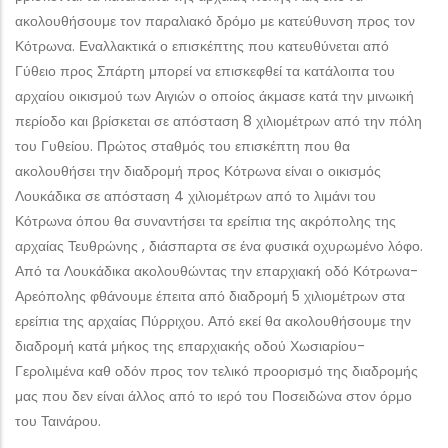
ακολουθήσουμε τον παραλιακό δρόμο με κατεύθυνση προς τον
Κότρωνα. Εναλλακτικά ο επισκέπτης που κατευθύνεται από
Γύθειο προς Σπάρτη μπορεί να επισκεφθεί τα κατάλοιπα του
αρχαίου οικισμού των Αιγιών ο οποίος άκμασε κατά την μινωική
περίοδο και βρίσκεται σε απόσταση 8 χιλιομέτρων από την πόλη
του Γυθείου. Πρώτος σταθμός του επισκέπτη που θα
ακολουθήσει την διαδρομή προς Κότρωνα είναι ο οικισμός
Λουκάδικα σε απόσταση 4 χιλιομέτρων από το λιμάνι του
Κότρωνα όπου θα συναντήσει τα ερείπια της ακρόπολης της
αρχαίας Τευθρώνης , διάσπαρτα σε ένα φυσικά οχυρωμένο λόφο.
Από τα Λουκάδικα ακολουθώντας την επαρχιακή οδό Κότρωνα-
Αρεόπολης φθάνουμε έπειτα από διαδρομή 5 χιλιομέτρων στα
ερείπια της αρχαίας Πύρριχου. Από εκεί θα ακολουθήσουμε την
διαδρομή κατά μήκος της επαρχιακής οδού Χωσιαρίου-
Γερολιμένα καθ οδόν προς τον τελικό προορισμό της διαδρομής
μας που δεν είναι άλλος από το ιερό του Ποσειδώνα στον όρμο
του Ταινάρου.