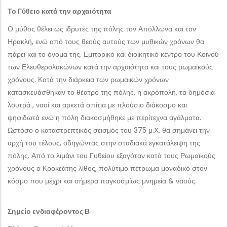
Το Γύθειο κατά την αρχαιότητα
Ο μύθος θέλει ως ιδρυτές της πόλης τον Απόλλωνα και τον
Ηρακλή, ενώ από τους θεούς αυτούς των μυθικών χρόνων θα
πάρει και το όνομα της. Εμπορικό και διοικητικό κέντρο του Κοινού
των Ελευθερολακώνων κατά την αρχαιότητα και τους ρωμαϊκούς
χρόνους. Κατά την διάρκεια των ρωμαικών χρόνων
κατασκευάσθηκαν το θέατρο της πόλης, η ακρόπολη, τα δημόσια
λουτρά , ναοί και αρκετά σπίτια με πλούσιο διάκοσμο και
ψηφιδωτά ενώ η πόλη διακοσμήθηκε με περίτεχνα αγάλματα.
Ωστόσο ο καταστρεπτικός σεισμός του 375 μ.Χ. θα σημάνει την
αρχή του τέλους, οδηγώντας στην σταδιακά εγκατάλειψη της
πόλης. Από το λιμάνι του Γυθείου εξαγόταν κατά τους Ρωμαϊκούς
χρόνους ο Κροκεάτης λίθος, πολύτιμο πέτρωμα μοναδικό στον
κόσμο που μέχρι και σήμερα παγκοσμίως μνημεία & ναούς.
Σημείο ενδιαφέροντος Β