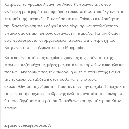
Κότρωνα, το γραφικό λιμάνι του Αγίου Κυπριανού απ όπου
γινόταν η μεταφορά του μαρμάρου rosso antico που έβγαινε στα
λατομεία της περιοχής. Πριν φθάσετε στο Ταίναρο ακολουθήστε
την διασταύρωση που οδηγεί προς Μαρμάρι και απολαύστε το
μπάνιο σας σε μια πλήρως οργανωμένη παραλία. Για την διαμονή
σας προσφέρονται οι οργανωμένοι ξενώνες στην περιοχή του
Κότρωνα, του Γερολιμένα και του Μαρμαρίου.
Κατοικημένη από τους αρχαίους χρόνους η χερσόνησος της
Μάνης , σώζει μέχρι τις μέρες μας κατάλοιπα αρχαίων οικισμών και
πόλεων. Ακολουθώντας την διαδρομή αυτή ο επισκέπτης θα έχει
την ευκαιρία να ταξιδέψει στον μύθο και την ιστορία,
ακολουθώντας τα χνάρια του Παυσανία ως την αρχαία Πύρριχο και
τα ερείπια της αρχαίας Τευθρώνης ενώ το μονοπάτι του Ταινάρου
θα τον οδηγήσει στο ιερό του Ποσειδώνα και την πύλη του Κάτω
Κόσμου.
Σημείο ενδιαφέροντος Α