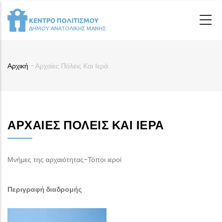
Παράκαμψη
προς
το
κυρίως
περιεχόμενο
Αρχική
-
Αρχαίες Πόλεις Και Ιερά
Breadcrumb
ΑΡΧΑΊΕΣ ΠΌΛΕΙΣ ΚΑΙ ΙΕΡΆ
Μνήμες της αρχαιότητας-Τόποι ιεροί
Περιγραφή διαδρομής