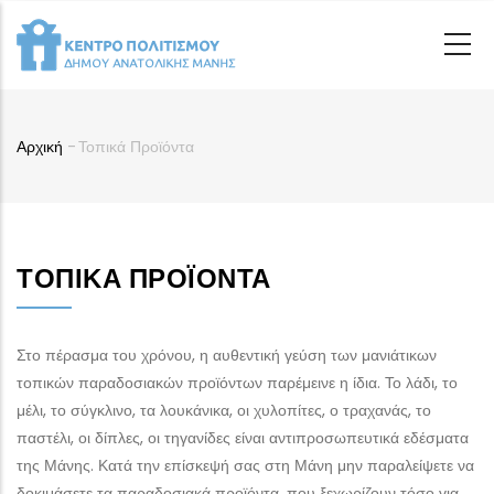
Παράκαμψη
προς
το
κυρίως
περιεχόμενο
Αρχική
-
Τοπικά Προϊόντα
Breadcrumb
ΤΟΠΙΚΆ ΠΡΟΪΌΝΤΑ
Στο πέρασμα του χρόνου, η αυθεντική γεύση των μανιάτικων
τοπικών παραδοσιακών προϊόντων παρέμεινε η ίδια. Το λάδι, το
μέλι, το σύγκλινο, τα λουκάνικα, οι χυλοπίτες, ο τραχανάς, το
παστέλι, οι δίπλες, οι τηγανίδες είναι αντιπροσωπευτικά εδέσματα
της Μάνης. Κατά την επίσκεψή σας στη Μάνη μην παραλείψετε να
δοκιμάσετε τα παραδοσιακά προϊόντα, που ξεχωρίζουν τόσο για