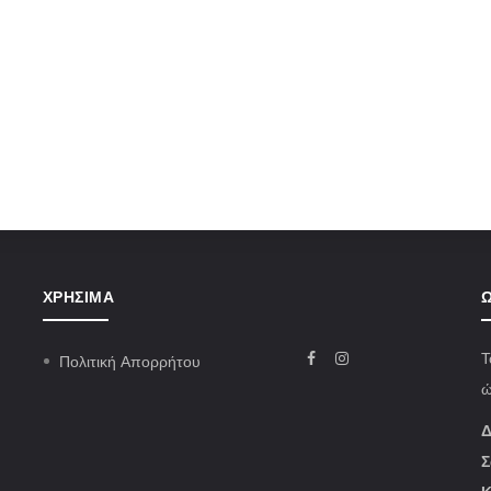
ΧΡΉΣΙΜΑ
Ω
Τ
Πολιτική Απορρήτου
ώ
Δ
Σ