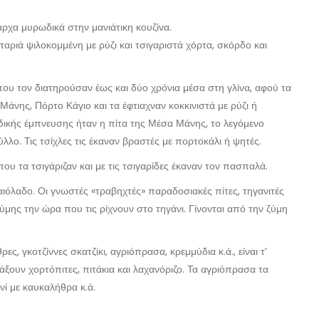
ρχα μυρωδικά στην μανιάτικη κουζίνα.
ωταριά ψιλοκομμένη με ρύζι και τσιγαριστά χόρτα, σκόρδο και
ου τον διατηρούσαν έως και δύο χρόνια μέσα στη γλίνα, αφού τα
άνης, Πόρτο Κάγιο και τα έφτιαχναν κοκκινιστά με ρύζι ή
δικής έμπνευσης ήταν η πίτα της Μέσα Μάνης, το λεγόμενο
λλο. Τις τσίχλες τις έκαναν βραστές με πορτοκάλι ή ψητές.
 που τα τσιγάριζαν και με τις τσιγαρίδες έκαναν τον πασπαλά.
ιόλαδο. Οι γνωστές «τραβηχτές» παραδοσιακές πίτες, τηγανιτές
ύμης την ώρα που τις ρίχνουν στο τηγάνι. Γίνονται από την ζύμη
ς, γκοτζίννες σκατζίκι, αγριόπρασα, κρεμμύδια κ.ά., είναι τ’
άξουν χορτόπιτες, πιτάκια και λαχανόριζο. Τα αγριόπρασα τα
νί με καυκαλήθρα κ.ά.