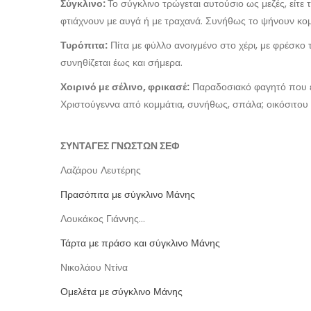
Σύγκλινο:
Το σύγκλινο τρώγεται αυτούσιο ως μεζές, είτε τ
φτιάχνουν με αυγά ή με τραχανά. Συνήθως το ψήνουν κομμ
Τυρόπιτα:
Πίτα με φύλλο ανοιγμένο στο χέρι, με φρέσκο 
συνηθίζεται έως και σήμερα.
Χοιρινό με σέλινο, φρικασέ:
Παραδοσιακό φαγητό που έφ
Χριστούγεννα από κομμάτια, συνήθως, σπάλα; οικόσιτου 
ΣΥΝΤΑΓΕΣ ΓΝΩΣΤΩΝ ΣΕΦ
Λαζάρου Λευτέρης
Πρασόπιτα με σύγκλινο Μάνης
Λουκάκος Γιάννης…
Τάρτα με πράσο και σύγκλινο Μάνης
Νικολάου Ντίνα
Ομελέτα με σύγκλινο Μάνης