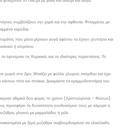
α φτιάχνουν το Πάσχα με γάλα και αλεύρι και αυγά,
ννήσεις συμβολίζουν την χαρά και την αφθονία. Φτιαγμένες με
ριμμένα καρύδια.
ντομάτες που μέσα ρίχνουν αυγά αφότου τα έχουν χτυπήσει και
κάνικο ή σύγκλινο.
ο έφτιαχναν τις Κυριακές και σε ιδιαίτερες περιστάσεις. Το
α χωριό στο Δρυ. Μοιάζει με φύλλο χλωρού σκόρδου και έχει
ο κάνουν πίτα και πιτάκια. Δοκιμάστε τα κρεμμυδοπιτάρια του
αχναν εθιμικά δύο φορές το χρόνο (Χριστούγεννα – Φώτων).
τους προσφέρει τη δυνατότητα συνδυασμού τους με αλμυρό ή
υζήθρα, γλυκού με μαρμελάδες ή μέλι.
νακατεμένα με ξερή μυζήθρα «καβουρδισμένη» σε ελαιόλαδο,