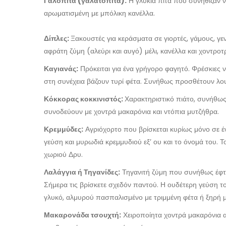
Γαλόπιτα (γαλατόπιτα):
Η γλυκιά πίτα που συνήθιζαν ν
αρωματισμένη με μπόλικη κανέλλα.
Δίπλες:
Ξακουστές για κεράσματα σε γιορτές, γάμους, γε
αφράτη ζύμη (αλεύρι και αυγό) μέλι, κανέλλα και χοντροτ
Καγιανάς:
Πρόκειται για ένα γρήγορο φαγητό. Φρέσκιες 
στη συνέχεια βάζουν τυρί φέτα. Συνήθως προσθέτουν λου
Κόκκορας κοκκινιστός:
Χαρακτηριστικό πιάτο, συνήθως τ
συνοδεύουν με χοντρά μακαρόνια και ντόπια μυτζήθρα.
Κρεμμύδες:
Αγριόχορτο που βρίσκεται κυρίως μόνο σε έν
γεύση και μυρωδιά κρεμμυδιού εξ’ ου και το όνομά του. Τ
χωριού Δρυ.
Λαλάγγια ή Τηγανίδες:
Τηγανιτή ζύμη που συνήθως έφτι
Σήμερα τις βρίσκετε σχεδόν παντού. Η ουδέτερη γεύση 
γλυκό, αλμυρού πασπαλισμένο με τριμμένη φέτα ή ξηρή μ
Μακαρονάδα τσουχτή:
Χειροποίητα χοντρά μακαρόνια α