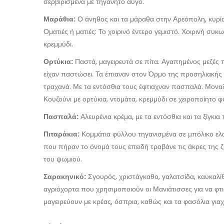
σερβιρισμένα με τηγανητό αυγό.
Μαράθια:
Ο άνηθος και τα μάραθα στην Αρεόπολη, κυρία
Οματιές ή ματιές: Το χοιρινό έντερο γεμιστό. Χοιρινή συκ
κρεμμύδι.
Ορτύκια:
Παστά, μαγειρευτά σε πίτα. Αγαπημένος μεζές π
είχαν παστώσει. Τα έπιαναν στον Όρμο της προσηλιακής Μ
τραχανά. Με τα εντόσθια τους έφτιαχναν πασπαλά. Μονα
Κουζούνι με ορτύκια, ντομάτα, κρεμμύδι σε χειροποίητο φύ
Πασπαλά:
Αλευρένια κρέμα, με τα εντόσθια και τα ξίγκια
Πιταράκια:
Κομμάτια φύλλου τηγανισμένα σε μπόλικο ελα
που πήραν το όνομά τους επειδή τραβάνε τις άκρες της ζ
του ψωμιού.
Σαρακηνικό:
Σγουρός, χριστάγκαθο, γαλατσίδα, καυκαλίθρε
αγριόχορτα που χρησιμοποιούν οι Μανιάτισσες για να φτι
μαγειρεύουν με κρέας, όσπρια, καθώς και τα φασόλια γιαχ