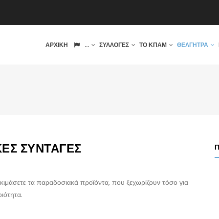
IN
ΑΡΧΙΚΉ
...
ΣΥΛΛΟΓΈΣ
ΤΟ ΚΠΑΜ
ΘΈΛΓΗΤΡΑ
VIGATION
ΚΈΣ ΣΥΝΤΑΓΈΣ
κιμάσετε τα παραδοσιακά προϊόντα, που ξεχωρίζουν τόσο για
οιότητα.