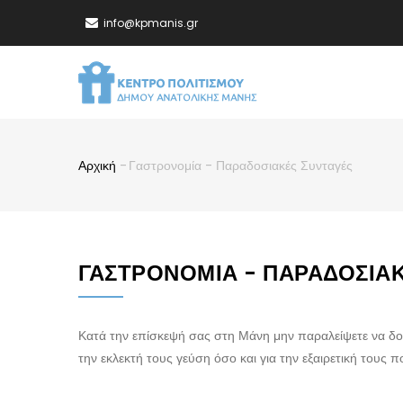
Παράκαμψη
info@kpmanis.gr
προς
το
MA
κυρίως
NA
περιεχόμενο
Αρχική
-
Γαστρονομία - Παραδοσιακές Συνταγές
Breadcrumb
ΓΑΣΤΡΟΝΟΜΊΑ - ΠΑΡΑΔΟΣΙΑ
Κατά την επίσκεψή σας στη Μάνη μην παραλείψετε να δο
την εκλεκτή τους γεύση όσο και για την εξαιρετική τους π