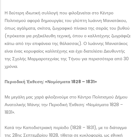
Η δεύτερη ιδιωτική συλλογή που φιλοξενείται στο Κέντρο
Πολιτισμού αφορά δημιουργίες του γλύπτη Ιωάννη Μανιατάκου,
όπως αγάλματα, σκίτσα, ζωγραφικό πίνακα της σειράς του βυθού
(πρόκειται για ρηξικέλευθη τεχνική, όπου ο καλλιτέχνης ζωγράφιζε
κάτω από την επιφάνεια της θάλασσας). Ο Ιωάννης Μανιατάκος
είναι ένας κορυφαίος καλλιτέχνης και έχει διατελέσει Διευθυντής
της Σχολής Μαρμαροτεχνίας της Τήνου για περισσότερα από 30
χρόνια.
Περιοδική Έκθεση: «Νομίσματα 1828 – 1831»
Με μεγάλη μας χαρά φιλοξενούμε στο Κέντρο Πολιτισμού Δήμου
Ανατολικής Μάνης την Περιοδική Έκθεση: «Νομίσματα 1828 –
1831».
Κατά την Καποδιστριακή περίοδο (1828 – 1831), με το διάταγμα
της 28ης Σεπτεμβρίου 1828, τίθεται σε κυκλοφορία, ως εθνική