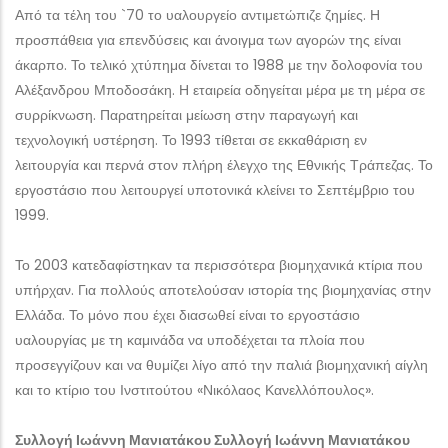
Από τα τέλη του `70 το υαλουργείο αντιμετώπιζε ζημίες. Η
προσπάθεια για επενδύσεις και άνοιγμα των αγορών της είναι
άκαρπο. Το τελικό χτύπημα δίνεται το 1988 με την δολοφονία του
Αλέξανδρου Μποδοσάκη. Η εταιρεία οδηγείται μέρα με τη μέρα σε
συρρίκνωση. Παρατηρείται μείωση στην παραγωγή και
τεχνολογική υστέρηση. Το 1993 τίθεται σε εκκαθάριση εν
λειτουργία και περνά στον πλήρη έλεγχο της Εθνικής Τράπεζας. Το
εργοστάσιο που λειτουργεί υποτονικά κλείνει το Σεπτέμβριο του
1999.
Το 2003 κατεδαφίστηκαν τα περισσότερα βιομηχανικά κτίρια που
υπήρχαν. Για πολλούς αποτελούσαν ιστορία της βιομηχανίας στην
Ελλάδα. Το μόνο που έχει διασωθεί είναι το εργοστάσιο
υαλουργίας με τη καμινάδα να υποδέχεται τα πλοία που
προσεγγίζουν και να θυμίζει λίγο από την παλιά βιομηχανική αίγλη
και το κτίριο του Ινστιτούτου «Νικόλαος Κανελλόπουλος».
Συλλογή Ιωάννη Μανιατάκου Συλλογή Ιωάννη Μανιατάκου