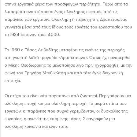
φτηνά εργατικά χέρια των προσφύγων περιζήτητα. Γύρω από τα
λιπάσματα αναπτύσσεται ένας ολόκληρος οικισμός από τις
παράγκες των εργατών. Ολόκληρη η περιοχή της Δραπετσώνας
γεννιέται μέσα από τους ίδιους τους εργάτες του εργοστασίου που
το 1934 έφταναν τους 4000.
Το 1960 ο Τάσος Λειβαδίτης μεταφέρει τις εικόνες της περιοχής
στο γνωστό λαϊκό τραγούδι «Δραπετσώνα». Όπως έχει αναφερθεί
ο Μίκης Θεοδωράκης το μελοποίησε λίγο πριν ηχογραφηθεί με την
φωνή του Γρηγόρη Μπιθικώτση και από τότε έγινε διαχρονική
επιτυχία.
Οι στίχοι του είναι κάτι παραπάνω από ζωντανοί. Περιγράφουν μια
ολόκληρη εποχή και μια ολόκληρη περιοχή. Τα μικρά σπίτια των
εργατών, οι παράγκες που συχνά γκρεμίζονταν, οι δυσκολίες της
εργασίας, η αγωνία της επόμενης μέρας. Σκιαγραφούν μια
ολόκληρη κοινωνία και έναν τόπο.