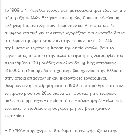
Το 1909 ο Ν. Κανελλόπουλος μαζί με κεφάλαια τραπεζών και την
σύμπραξη πολλών Ελλήνων επιστημών, ιδρύει την Ανώνυμη
Ελληνική Εταιρεία Χημικών Προϊόντων και Λιπασμάτων. Σε
συμφέρουσα τιμή για την εποχή αγοράζεται ένα οικόπεδο δίπλα
στο λιμάνι της Δραπετσώνας, στην Ηετίωνα ακτή. Σε 245
στρέμματα ανερχόταν η έκταση την οποία κατελάμβανε το
εργοστάσιο, το οποίο στην τελευταία φάση της λειτουργίας του
περιελάμβανε 109 μονάδες συνολικά δομημένης επιφάνειας
146.000 τ.μ.Ναυαρχίδα της χημικής βιομηχανίας στην Ελλάδα,
στην οποία απασχολήθηκαν εκατοντάδες εργαζόμενοι,
θεωρούνταν η επιχείρηση από το 1909 που ιδρύθηκε και σε όλο
το πρώτο μισό του 20ού αιώνα. Στη σύσταση της εταιρείας
μάλιστα συμμετείχαν- σε μία από τις σπάνιες φορές- ελληνικές
τράπεζες, απευθείας στη συγκρότηση του βιομηχανικού
κεφαλαίου.
Η ΠΥΡΚΑΛ παραχωρεί το δικαίωμα παραγωγής οξέων στην