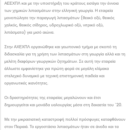
ΑΕΕΧΠΛ και με την υποστήριξη του κράτους εισάγει την έννοια
των χημικών λιπασμάτων στην ελληνική γεωργία. Η εταιρεία
μονοπώλησε την παραγωγή λιπασμάτων (θειικό οξύ, θειικός
χαλκός, θειικός σίδηρος, υδροχλωρικό οξύ, νιτρικό οξύ,
λιπάσματα) για μισό αιώνα.
Στην ΑΧΕΧΠΛ οργανώθηκε και γεωπονικό τμήμα με σκοπό τη
διδασκαλία για τη χρήση των λιπασμάτων στη γεωργία αλλά και τη
μελέτη διαφόρων γεωργικών ζητημάτων. Σε αυτή την εταιρεία
άλλωστε εμφανίστηκε για πρώτη φορά σε μεγάλη κλίμακα
στελεχικό δυναμικό με τεχνική επιστημονική παιδεία και
οργανωτικές ικανότητες.
Οι δραστηριότητες της εταιρείας μεγαλώνουν και έτσι
δημιουργείται και μονάδα υαλουργίας μέσα στη δεκαετία του `20.
Με την μικρασιατική καταστροφή πολλοί πρόσφυγες καταφθάνουν
στον Πειραιά. Το εργοστάσιο λιπασμάτων ήταν σε άνοδο και τα