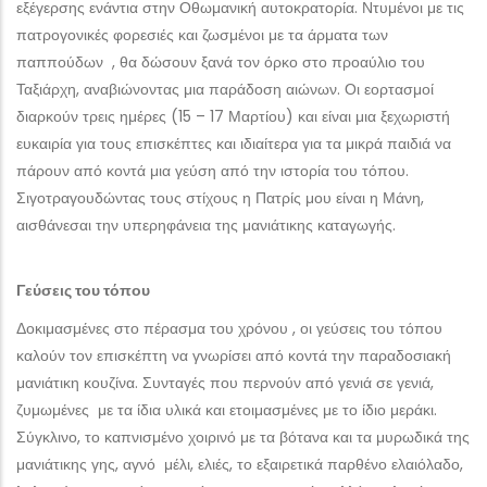
εξέγερσης ενάντια στην Οθωμανική αυτοκρατορία. Ντυμένοι με τις
πατρογονικές φορεσιές και ζωσμένοι με τα άρματα των
παππούδων , θα δώσουν ξανά τον όρκο στο προαύλιο του
Ταξιάρχη, αναβιώνοντας μια παράδοση αιώνων. Οι εορτασμοί
διαρκούν τρεις ημέρες (15 – 17 Μαρτίου) και είναι μια ξεχωριστή
ευκαιρία για τους επισκέπτες και ιδιαίτερα για τα μικρά παιδιά να
πάρουν από κοντά μια γεύση από την ιστορία του τόπου.
Σιγοτραγουδώντας τους στίχους η Πατρίς μου είναι η Μάνη,
αισθάνεσαι την υπερηφάνεια της μανιάτικης καταγωγής.
Γεύσεις του τόπου
Δοκιμασμένες στο πέρασμα του χρόνου , οι γεύσεις του τόπου
καλούν τον επισκέπτη να γνωρίσει από κοντά την παραδοσιακή
μανιάτικη κουζίνα. Συνταγές που περνούν από γενιά σε γενιά,
ζυμωμένες με τα ίδια υλικά και ετοιμασμένες με το ίδιο μεράκι.
Σύγκλινο, το καπνισμένο χοιρινό με τα βότανα και τα μυρωδικά της
μανιάτικης γης, αγνό μέλι, ελιές, το εξαιρετικά παρθένο ελαιόλαδο,