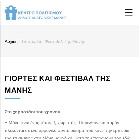
Παράκαμψη
προς
το
κυρίως
περιεχόμενο
Αρχική
-
Γιορτές Και Φεστιβάλ Της Μάνης
Breadcrumb
ΓΙΟΡΤΈΣ ΚΑΙ ΦΕΣΤΙΒΆΛ ΤΗΣ
ΜΆΝΗΣ
Στο χοροστάσι του χρόνου
H Μάνη είναι ένας τόπος ξεχωριστός. Παρελθόν και παρόν
πλέκονται σε ένα αρμονικό συνταίριασμα που κάνει την εμπειρία
της επίσκεψης στη Μάνη μοναδική. Κατά την παραμονή του εδώ,