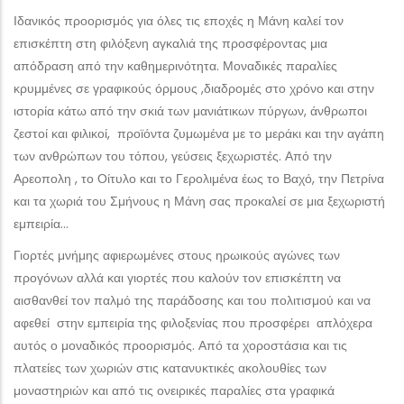
Ιδανικός προορισμός για όλες τις εποχές η Μάνη καλεί τον
επισκέπτη στη φιλόξενη αγκαλιά της προσφέροντας μια
απόδραση από την καθημερινότητα. Μοναδικές παραλίες
κρυμμένες σε γραφικούς όρμους ,διαδρομές στο χρόνο και στην
ιστορία κάτω από την σκιά των μανιάτικων πύργων, άνθρωποι
ζεστοί και φιλικοί, προϊόντα ζυμωμένα με το μεράκι και την αγάπη
των ανθρώπων του τόπου, γεύσεις ξεχωριστές. Από την
Αρεοπολη , το Οίτυλο και το Γερολιμένα έως το Βαχό, την Πετρίνα
και τα χωριά του Σμήνους η Μάνη σας προκαλεί σε μια ξεχωριστή
εμπειρία…
Γιορτές μνήμης αφιερωμένες στους ηρωικούς αγώνες των
προγόνων αλλά και γιορτές που καλούν τον επισκέπτη να
αισθανθεί τον παλμό της παράδοσης και του πολιτισμού και να
αφεθεί στην εμπειρία της φιλοξενίας που προσφέρει απλόχερα
αυτός ο μοναδικός προορισμός. Από τα χοροστάσια και τις
πλατείες των χωριών στις κατανυκτικές ακολουθίες των
μοναστηριών και από τις ονειρικές παραλίες στα γραφικά