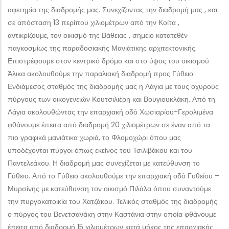
αφετηρία της διαδρομής μας. Συνεχίζοντας την διαδρομή μας , και
σε απόσταση 13 περίπου χιλιομέτρων από την Κοίτα ,
αντικρίζουμε, τον οικισμό της Βάθειας , σημείο κατατεθέν
παγκοσμίως της παραδοσιακής Μανιάτικης αρχιτεκτονικής.
Επιστρέφουμε στον κεντρικό δρόμο και στο ύψος του οικισμού
Άλικα ακολουθούμε την παραλιακή διαδρομή προς Γύθειο.
Ενδιάμεσος σταθμός της διαδρομής μας η Λάγια με τους οχυρούς
πύργους των οικογενειών Κουτσιλιέρη και Βουγιουκλάκη. Από τη
Λάγια ακολουθώντας την επαρχιακή οδό Χωσιαρίου-Γερολιμένα
φθάνουμε έπειτα από διαδρομή 20 χιλιομέτρων σε έναν από τα
πιο γραφικά μανιάτικα χωριά, το Φλομοχώρι όπου μας
υποδέχονται πύργοι όπως εκείνος του Τσιλιβάκου και του
Παντελεάκου. Η διαδρομή μας συνεχίζεται με κατεύθυνση το
Γύθειο. Από το Γύθειο ακολουθούμε την επαρχιακή οδό Γυθείου –
Μυρσίνης με κατεύθυνση τον οικισμό Πιλάλα όπου συναντούμε
την πυργοκατοικία του Χατζάκου. Τελικός σταθμός της διαδρομής
ο πύργος του Βενετσανάκη στην Καστάνια στην οποία φθάνουμε
έπειτα από διαδρομή 15 χιλιομέτρων κατά μήκος της επαρχιακής