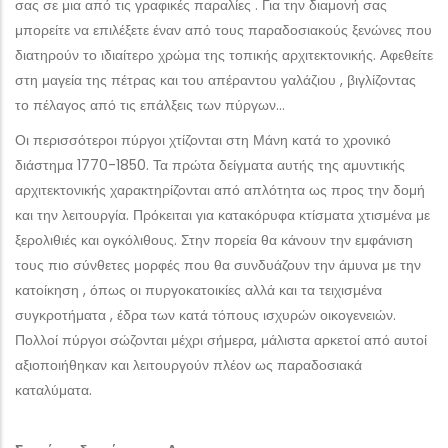
σας σε μια από τις γραφικές παραλίες . Για την διαμονή σας
μπορείτε να επιλέξετε έναν από τους παραδοσιακούς ξενώνες που
διατηρούν το ιδιαίτερο χρώμα της τοπικής αρχιτεκτονικής. Αφεθείτε
στη μαγεία της πέτρας και του απέραντου γαλάζιου , βιγλίζοντας
το πέλαγος από τις επάλξεις των πύργων…
Οι περισσότεροι πύργοι χτίζονται στη Μάνη κατά το χρονικό
διάστημα 1770-1850. Τα πρώτα δείγματα αυτής της αμυντικής
αρχιτεκτονικής χαρακτηρίζονται από απλότητα ως προς την δομή
και την λειτουργία. Πρόκειται για κατακόρυφα κτίσματα χτισμένα με
ξερολιθιές και ογκόλιθους. Στην πορεία θα κάνουν την εμφάνιση
τους πιο σύνθετες μορφές που θα συνδυάζουν την άμυνα με την
κατοίκηση , όπως οι πυργοκατοικίες αλλά και τα τειχισμένα
συγκροτήματα , έδρα των κατά τόπους ισχυρών οικογενειών.
Πολλοί πύργοι σώζονται μέχρι σήμερα, μάλιστα αρκετοί από αυτοί
αξιοποιήθηκαν και λειτουργούν πλέον ως παραδοσιακά
καταλύματα.