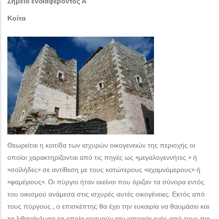
Σημείο ενδιαφέροντος Α
Κοίτα
Θεωρείται η κοιτίδα των ισχυρών οικογενειών της περιοχής οι
οποίοι χαρακτηρίζονται από τις πηγές ως «μεγαλογεννήτες » ή
«σοϊλήδες» σε αντίθεση με τους κατώτερους «αχαμνόμερους» ή
«φαμέγιους». Οι πύργοι ήταν εκείνοι που όριζαν τα σύνορα εντός
του οικισμού ανάμεσα στις ισχυρές αυτές οικογένειες. Εκτός από
τους πύργους , ο επισκέπτης θα έχει την ευκαιρία να θαυμάσει και
τα λιθανάγλυφα τα οποία κοσμούν την κατοικία ενός από τους πιο