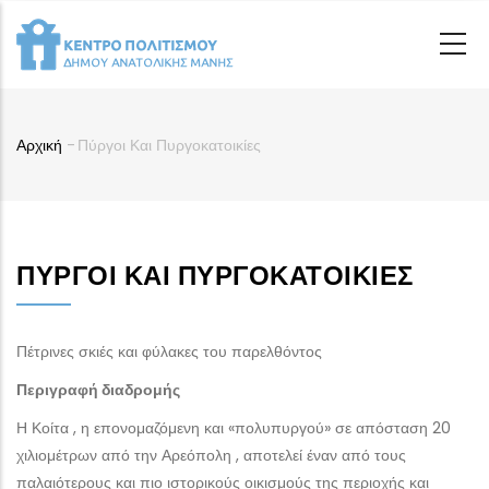
Παράκαμψη
προς
το
κυρίως
περιεχόμενο
Αρχική
-
Πύργοι Και Πυργοκατοικίες
Breadcrumb
ΠΎΡΓΟΙ ΚΑΙ ΠΥΡΓΟΚΑΤΟΙΚΊΕΣ
Πέτρινες σκιές και φύλακες του παρελθόντος
Περιγραφή διαδρομής
Η Κοίτα , η επονομαζόμενη και «πολυπυργού» σε απόσταση 20
χιλιομέτρων από την Αρεόπολη , αποτελεί έναν από τους
παλαιότερους και πιο ιστορικούς οικισμούς της περιοχής και