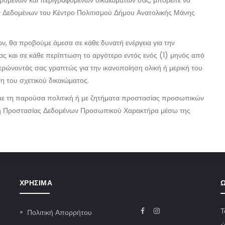
ρόμενων και περιγραφόμενων δικαιωμάτων σας, μπορείτε να
 Δεδομένων του Κέντρο Πολιτισμού Δήμου Ανατολικής Μάνης
, θα προβούμε άμεσα σε κάθε δυνατή ενέργεια για την
ας και σε κάθε περίπτωση το αργότερο εντός ενός (1) μηνός από
ερώνοντάς σας γραπτώς για την ικανοποίηση ολική ή μερική του
η του σχετικού δικαιώματος.
με τη παρούσα πολιτική ή με ζητήματα προστασίας προσωπικών
χή Προστασίας Δεδομένων Προσωπικού Χαρακτήρα μέσω της
ΧΡΉΣΙΜΑ
Ω
Τ
Πολιτική Απορρήτου