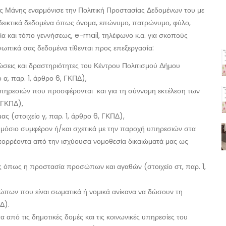
ής Μάνης εναρμόνισε την Πολιτική Προστασίας Δεδομένων του με
ενδεικτικά δεδομένα όπως όνομα, επώνυμο, πατρώνυμο, φύλο,
α και τόπο γεννήσεως, e-mail, τηλέφωνο κ.α. για σκοπούς
ωπικά σας δεδομένα τίθενται προς επεξεργασία:
ώσεις και δραστηριότητες του Κέντρου Πολιτισμού Δήμου
α, παρ. 1, άρθρο 6, ΓΚΠΔ),
υπηρεσιών που προσφέρονται και για τη σύννομη εκτέλεση των
 ΓΚΠΔ),
ς (στοιχείο γ, παρ. 1, άρθρο 6, ΓΚΠΔ),
μόσιο συμφέρον ή/και σχετικά με την παροχή υπηρεσιών στα
απορρέοντα από την ισχύουσα νομοθεσία δικαιώματά μας ως
 όπως η προστασία προσώπων και αγαθών (στοιχείο στ, παρ. 1,
πων που είναι σωματικά ή νομικά ανίκανα να δώσουν τη
Δ).
 από τις δημοτικές δομές και τις κοινωνικές υπηρεσίες του