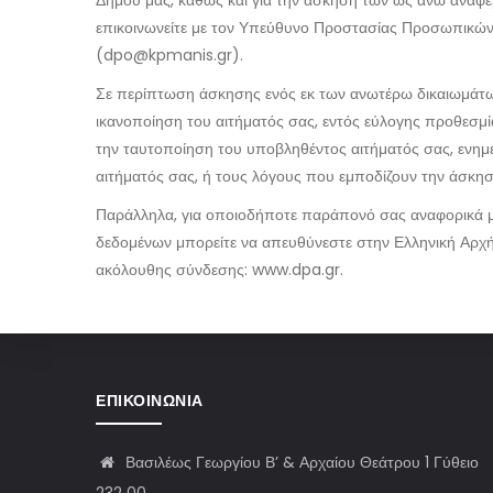
Δήμου μας, καθώς και για την άσκηση των ως άνω αναφε
επικοινωνείτε με τον Υπεύθυνο Προστασίας Προσωπικών
(dpo@kpmanis.gr).
Σε περίπτωση άσκησης ενός εκ των ανωτέρω δικαιωμάτων
ικανοποίηση του αιτήματός σας, εντός εύλογης προθεσμί
την ταυτοποίηση του υποβληθέντος αιτήματός σας, ενημ
αιτήματός σας, ή τους λόγους που εμποδίζουν την άσκησ
Παράλληλα, για οποιοδήποτε παράπονό σας αναφορικά 
δεδομένων μπορείτε να απευθύνεστε στην Ελληνική Αρ
ακόλουθης σύνδεσης: www.dpa.gr.
ΕΠΙΚΟΙΝΩΝΊΑ
Βασιλέως Γεωργίου Β’ & Αρχαίου Θεάτρου 1 Γύθειο