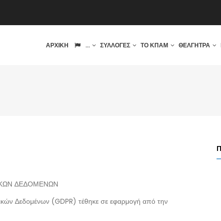
IN
ΑΡΧΙΚΉ
...
ΣΥΛΛΟΓΈΣ
ΤΟ ΚΠΑΜ
ΘΈΛΓΗΤΡΑ
VIGATION
ΙΚΩΝ ΔΕΔΟΜΕΝΩΝ
ικών Δεδομένων (GDPR) τέθηκε σε εφαρμογή από την