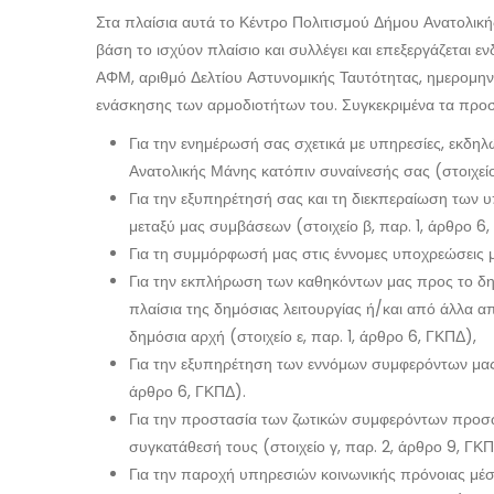
Στα πλαίσια αυτά το Κέντρο Πολιτισμού Δήμου Ανατολικ
βάση το ισχύον πλαίσιο και συλλέγει και επεξεργάζεται 
ΑΦΜ, αριθμό Δελτίου Αστυνομικής Ταυτότητας, ημερομηνί
ενάσκησης των αρμοδιοτήτων του. Συγκεκριμένα τα προσ
Για την ενημέρωσή σας σχετικά με υπηρεσίες, εκδηλ
Ανατολικής Μάνης κατόπιν συναίνεσής σας (στοιχείο 
Για την εξυπηρέτησή σας και τη διεκπεραίωση των 
μεταξύ μας συμβάσεων (στοιχείο β, παρ. 1, άρθρο 6,
Για τη συμμόρφωσή μας στις έννομες υποχρεώσεις μα
Για την εκπλήρωση των καθηκόντων μας προς το δη
πλαίσια της δημόσιας λειτουργίας ή/και από άλλα 
δημόσια αρχή (στοιχείο ε, παρ. 1, άρθρο 6, ΓΚΠΔ),
Για την εξυπηρέτηση των εννόμων συμφερόντων μας
άρθρο 6, ΓΚΠΔ).
Για την προστασία των ζωτικών συμφερόντων προσώ
συγκατάθεσή τους (στοιχείο γ, παρ. 2, άρθρο 9, ΓΚΠ
Για την παροχή υπηρεσιών κοινωνικής πρόνοιας μέσα