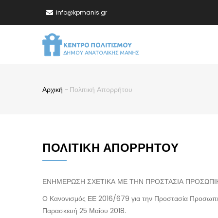
Παράκαμψη
info@kpmanis.gr
προς
το
MA
κυρίως
NA
περιεχόμενο
Αρχική
-
Πολιτική Απορρήτου
Breadcrumb
ΠΟΛΙΤΙΚΉ ΑΠΟΡΡΉΤΟΥ
ΕΝΗΜΕΡΩΣΗ ΣΧΕΤΙΚΑ ΜΕ ΤΗΝ ΠΡΟΣΤΑΣΙΑ ΠΡΟΣΩΠ
Ο Κανονισμός ΕΕ 2016/679 για την Προστασία Προσωπ
Παρασκευή 25 Μαΐου 2018.