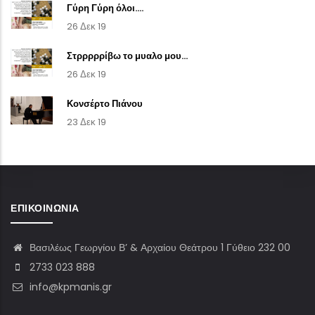
Γύρη Γύρη όλοι....
26 Δεκ 19
Στρρρρρίβω το μυαλο μου...
26 Δεκ 19
Κονσέρτο Πιάνου
23 Δεκ 19
ΕΠΙΚΟΙΝΩΝΊΑ
Βασιλέως Γεωργίου Β’ & Αρχαίου Θεάτρου 1 Γύθειο 232 00
2733 023 888
info@kpmanis.gr