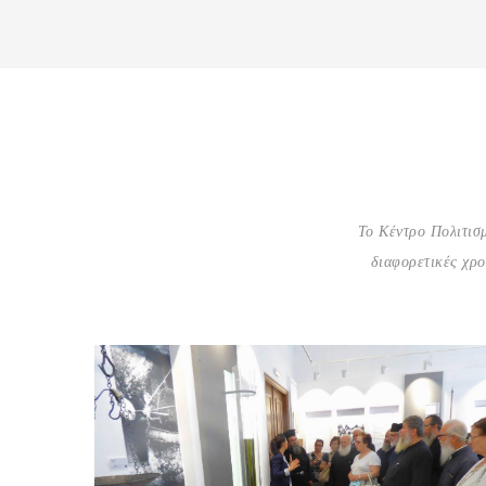
Το Κέντρο Πολιτισ
διαφορετικές χρο
Αίθουσα Τοπικών Προϊόντων
Μέσα από το φωτογραφικό φακό του Γ. Βουρλίτη