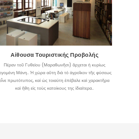
εικόνες, εμπειρίες και συναισθήματα. Η αίθουσα
τουριστικής προβολής, συνδέει το παρελθόν με το
παρόν. Μπορείτε να ξεναγηθείτε στη περιοχή μέσω
μιας διαδραστικής οθόνης αφής και να
πληροφορηθείτε για τα σημεία τουριστικού
ενδιαφέροντος της περιφέρειας (μνημεία, παραλίες,
εκκλησίες, σημεία αρχαιολογικού ενδιαφέροντος,
κ.α.), τα τρέχοντα πολιτιστικά δρώμενα, τις
τουριστικές επιχειρήσεις της περιοχής και τη
Αίθουσα Τουριστικής Προβολής
γαστρονομία της Μάνης.
Πέραν τοῦ Γυθείου (Μαραθωνῆσι) ἂρχεται ἡ κυρίως
ΠΕΡΙΣΣΌΤΕΡΑ
εγομένη Μάνη.. Ἡ χώρα αὓτη διὰ τό ἀγροῖκον τῆς φύσεως
εἶνε πρωτότυπος, καί ὡς τοιαύτη ἐπέβαλε καὶ χαρακτῆρα
καὶ ἤθη εἰς τοὺς κατοίκους της ἰδιαίτερα..