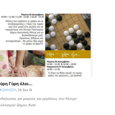
ύρη Γύρη όλοι....
Στρρρρ
ΚΔΗΛΩΣΗ
,
26 Δεκ 19
ΕΚΔΗΛΩ
κδηλώσεις για μικρούς και μεγάλους στο Κέντρο
Eκδηλώσε
ολιτισμού Δήμου Ανατ
Πολιτισμ