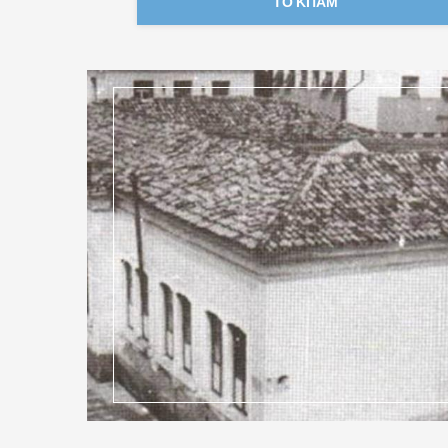
ΤΟ ΚΠΑΜ
ατοίκων της
 φέρεται ως
ερ. Το κτήριο
ετίες το Β΄
 αργότερα, το
τέο Μνημείο