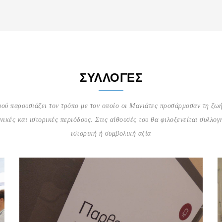
ΣΥΛΛΟΓΈΣ
μού παρουσιάζει τον τρόπο με τον οποίο οι Μανιάτες προσάρμοσαν τη ζωή
νικές και ιστορικές περιόδους. Στις αίθουσές του θα φιλοξενείται συλλογ
ιστορική ή συμβολική αξία
Αίθουσα Παρθεναγωγείου
Η δεύτερη θεματική ενότητα του ΚΠΑΜ «μιλά» για το
νεότερο Γύθειο, το εμπόριο, το λιμάνι, τη