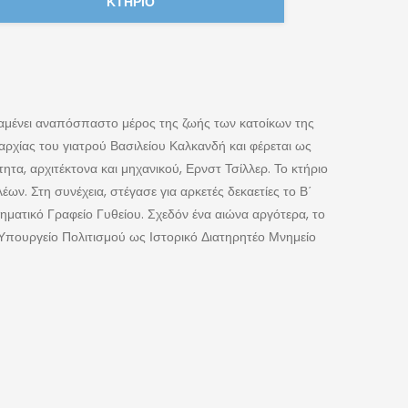
ΚΤΉΡΙΟ
 του Δήμου Ανατολικής Μάνης στεγάζεται στο Παλαιό
ο διατηρητέο κτήριο που βρίσκεται στο κέντρο του
ενετσανάκη».
 τα νεοκλασικά κτήρια του Γυθείου, τα οποία αποτελούν
κής ακμής του τόπου. Οικίες μιας εποχής που η πόλη
αι σήμερα χαρακτηρίζονται από το Υπουργείο Πολιτισμού
δημόσια κτήρια που αποτελούν παραδείγματα της τότε
ίο του Γυθείου (1891) και το Εμπορικό Επιμελητήριο