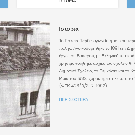
ΙΣΤΟΡΊΑ
Κτήριο
Το Κέντρο Πληροφόρησης και Ερμηνείας
Παρθεναγωγείου του Γυθείου, ένα ισόγει
Γυθείου, στην πλατεία «Παναγιώταρου Β
Το Παλαιό Παρθεναγωγείο είναι ένα από
τεκμήρια της οικονομικής και πολιτισμι
αποκαλούνταν η βιτρίνα της Λακωνίας κ
ως Ιστορικά Διατηρητέα Μνημεία. Άλλα 
αρχιτεκτονικής εποχής είναι το Δημαρχε
Λακωνίας.
ΠΕΡΙΣΣΌΤΕΡΑ