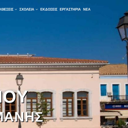
ΚΘΈΣΕΙΣ
ΣΧΟΛΕΊΑ
ΕΚΔΌΣΕΙΣ
ΕΡΓΑΣΤΉΡΙΑ
ΝΈΑ
Μ
Ο
Υ
Μ
Α
Ν
Η
Σ