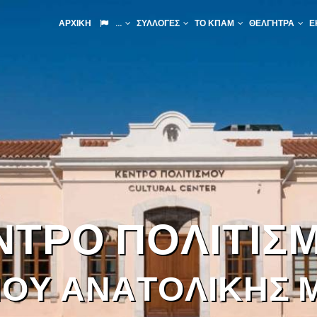
IN
ΑΡΧΙΚΉ
...
ΣΥΛΛΟΓΈΣ
ΤΟ ΚΠΑΜ
ΘΈΛΓΗΤΡΑ
Ε
VIGATION
Ν
Τ
Ρ
Ο
Π
Ο
Λ
Ι
Τ
Ι
Σ
Μ
Ο
Υ
Α
Ν
Α
Τ
Ο
Λ
Ι
Κ
Η
Σ